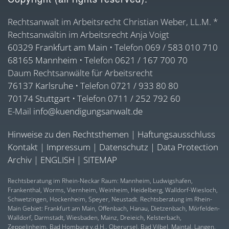
Rechtsanwalt im Arbeitsrecht Christian Weber, LL.M. *
Rechtsanwältin im Arbeitsrecht Anja Voigt
60329 Frankfurt am Main
• Telefon
069 / 583 010 710
68165 Mannheim
• Telefon
0621 / 167 700 70
Daum Rechtsanwälte für Arbeitsrecht
76137 Karlsruhe
• Telefon
0721 / 933 80 80
70174 Stuttgart
• Telefon
0711 / 252 792 60
E-Mail
info@kuendigungsanwalt.de
Hinweise zu den Rechtsthemen
|
Haftungsausschluss
Kontakt
|
Impressum
|
Datenschutz
|
Data Protection
Archiv
|
ENGLISH
|
SITEMAP
Rechtsberatung im Rhein-Neckar Raum: Mannheim, Ludwigshafen,
Frankenthal, Worms, Viernheim, Weinheim, Heidelberg, Walldorf-Wiesloch,
Schwetzingen, Hockenheim, Speyer, Neustadt. Rechtsberatung im Rhein-
Main Gebiet: Frankfurt am Main, Offenbach, Hanau, Dietzenbach, Mörfelden-
Walldorf, Darmstadt, Wiesbaden, Mainz, Dreieich, Kelsterbach,
Zeppelinheim, Bad Homburg v.d.H., Oberursel, Bad Vilbel, Maintal, Langen,